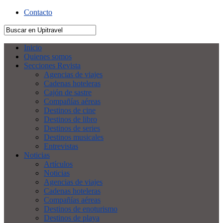
Contacto
Inicio
Quienes somos
Secciones Revista
Agencias de viajes
Cadenas hoteleras
Cajón de sastre
Compañías aéreas
Destinos de cine
Destinos de libro
Destinos de series
Destinos musicales
Entrevistas
Noticias
Artículos
Noticias
Agencias de viajes
Cadenas hoteleras
Compañías aéreas
Destinos de enoturismo
Destinos de playa