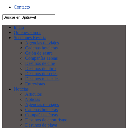
Contacto
Inicio
Quienes somos
Secciones Revista
Agencias de viajes
Cadenas hoteleras
Cajón de sastre
Compañías aéreas
Destinos de cine
Destinos de libro
Destinos de series
Destinos musicales
Entrevistas
Noticias
Artículos
Noticias
Agencias de viajes
Cadenas hoteleras
Compañías aéreas
Destinos de enoturismo
Destinos de playa