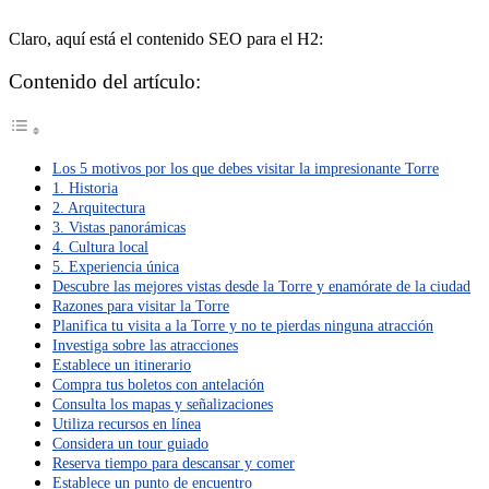
Claro, aquí está el contenido SEO para el H2:
Contenido del artículo:
Los 5 motivos por los que debes visitar la impresionante Torre
1. Historia
2. Arquitectura
3. Vistas panorámicas
4. Cultura local
5. Experiencia única
Descubre las mejores vistas desde la Torre y enamórate de la ciudad
Razones para visitar la Torre
Planifica tu visita a la Torre y no te pierdas ninguna atracción
Investiga sobre las atracciones
Establece un itinerario
Compra tus boletos con antelación
Consulta los mapas y señalizaciones
Utiliza recursos en línea
Considera un tour guiado
Reserva tiempo para descansar y comer
Establece un punto de encuentro