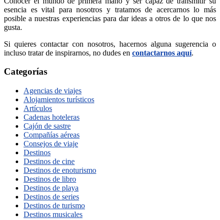
Conocer el mundo de primera mano y ser capaz de transmitir su
esencia es vital para nosotros y tratamos de acercarnos lo más
posible a nuestras experiencias para dar ideas a otros de lo que nos
gusta.
Si quieres contactar con nosotros, hacernos alguna sugerencia o
incluso tratar de inspirarnos, no dudes en
contactarnos aquí
.
Categorías
Agencias de viajes
Alojamientos turísticos
Artículos
Cadenas hoteleras
Cajón de sastre
Compañías aéreas
Consejos de viaje
Destinos
Destinos de cine
Destinos de enoturismo
Destinos de libro
Destinos de playa
Destinos de series
Destinos de turismo
Destinos musicales