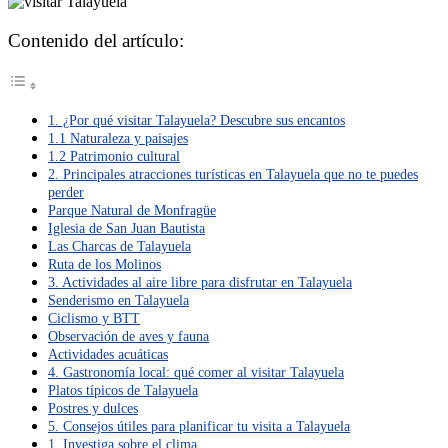
Contenido del artículo:
1. ¿Por qué visitar Talayuela? Descubre sus encantos
1.1 Naturaleza y paisajes
1.2 Patrimonio cultural
2. Principales atracciones turísticas en Talayuela que no te puedes
perder
Parque Natural de Monfragüe
Iglesia de San Juan Bautista
Las Charcas de Talayuela
Ruta de los Molinos
3. Actividades al aire libre para disfrutar en Talayuela
Senderismo en Talayuela
Ciclismo y BTT
Observación de aves y fauna
Actividades acuáticas
4. Gastronomía local: qué comer al visitar Talayuela
Platos típicos de Talayuela
Postres y dulces
5. Consejos útiles para planificar tu visita a Talayuela
1. Investiga sobre el clima