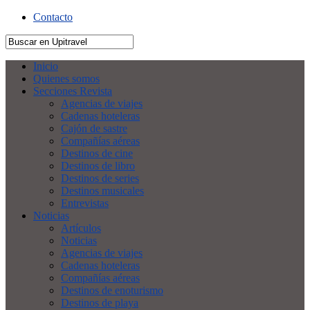
Contacto
Inicio
Quienes somos
Secciones Revista
Agencias de viajes
Cadenas hoteleras
Cajón de sastre
Compañías aéreas
Destinos de cine
Destinos de libro
Destinos de series
Destinos musicales
Entrevistas
Noticias
Artículos
Noticias
Agencias de viajes
Cadenas hoteleras
Compañías aéreas
Destinos de enoturismo
Destinos de playa