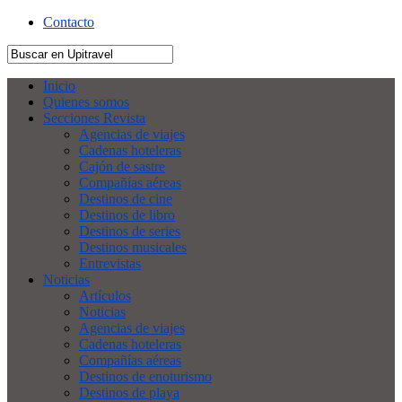
Contacto
Inicio
Quienes somos
Secciones Revista
Agencias de viajes
Cadenas hoteleras
Cajón de sastre
Compañías aéreas
Destinos de cine
Destinos de libro
Destinos de series
Destinos musicales
Entrevistas
Noticias
Artículos
Noticias
Agencias de viajes
Cadenas hoteleras
Compañías aéreas
Destinos de enoturismo
Destinos de playa