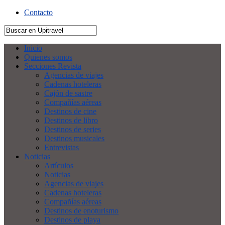
Contacto
Inicio
Quienes somos
Secciones Revista
Agencias de viajes
Cadenas hoteleras
Cajón de sastre
Compañías aéreas
Destinos de cine
Destinos de libro
Destinos de series
Destinos musicales
Entrevistas
Noticias
Artículos
Noticias
Agencias de viajes
Cadenas hoteleras
Compañías aéreas
Destinos de enoturismo
Destinos de playa