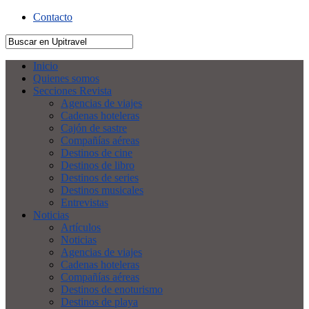
Contacto
Inicio
Quienes somos
Secciones Revista
Agencias de viajes
Cadenas hoteleras
Cajón de sastre
Compañías aéreas
Destinos de cine
Destinos de libro
Destinos de series
Destinos musicales
Entrevistas
Noticias
Artículos
Noticias
Agencias de viajes
Cadenas hoteleras
Compañías aéreas
Destinos de enoturismo
Destinos de playa