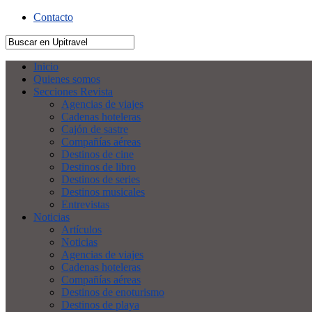
Contacto
Inicio
Quienes somos
Secciones Revista
Agencias de viajes
Cadenas hoteleras
Cajón de sastre
Compañías aéreas
Destinos de cine
Destinos de libro
Destinos de series
Destinos musicales
Entrevistas
Noticias
Artículos
Noticias
Agencias de viajes
Cadenas hoteleras
Compañías aéreas
Destinos de enoturismo
Destinos de playa