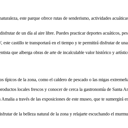
naturaleza, este parque ofrece rutas de senderismo, actividades acuática
disfrutar de un día al aire libre. Puedes practicar deportes acuáticos, p
este castillo te transportará en el tiempo y te permitirá disfrutar de un
ista que alberga obras de arte de incalculable valor histórico y artístic
os típicos de la zona, como el caldero de pescado o las migas extremen
productos locales frescos y conocer de cerca la gastronomía de Santa Am
 Amalia a través de las exposiciones de este museo, que te sumergirá en l
sfrutar de la belleza natural de la zona y relajarte escuchando el murm