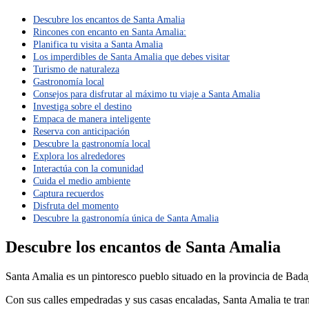
Descubre los encantos de Santa Amalia
Rincones con encanto en Santa Amalia:
Planifica tu visita a Santa Amalia
Los imperdibles de Santa Amalia que debes visitar
Turismo de naturaleza
Gastronomía local
Consejos para disfrutar al máximo tu viaje a Santa Amalia
Investiga sobre el destino
Empaca de manera inteligente
Reserva con anticipación
Descubre la gastronomía local
Explora los alrededores
Interactúa con la comunidad
Cuida el medio ambiente
Captura recuerdos
Disfruta del momento
Descubre la gastronomía única de Santa Amalia
Descubre los encantos de Santa Amalia
Santa Amalia es un pintoresco pueblo situado en la provincia de Ba
Con sus calles empedradas y sus casas encaladas, Santa Amalia te tran