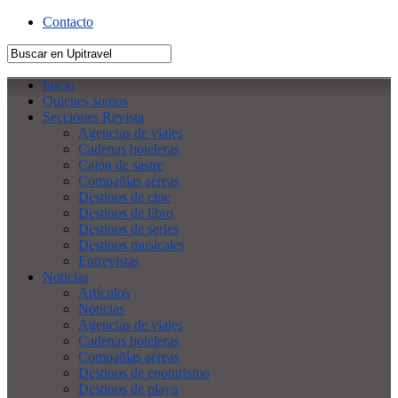
Contacto
Inicio
Quienes somos
Secciones Revista
Agencias de viajes
Cadenas hoteleras
Cajón de sastre
Compañías aéreas
Destinos de cine
Destinos de libro
Destinos de series
Destinos musicales
Entrevistas
Noticias
Artículos
Noticias
Agencias de viajes
Cadenas hoteleras
Compañías aéreas
Destinos de enoturismo
Destinos de playa