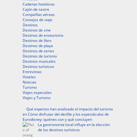
Cadenas hoteleras
Cajón de sastre
Compañías aéreas
Consejos de viaje
Destinos
Destinos de cine
Destinos de enoturismo
Destinos de libro
Destinos de playa
Destinos de series
Destinos de turismo
Destinos musicales
Destinos turísticos
Entrevistas
Hoteles
Noticias
Turismo
Viajes especiales
Viajes y Turismo
Qué expertos han analizado el impacto del turismo
en Cómo disfrutar del desfile y los espectáculos de
Eurodisney: quiénes son y qué concluyen
La gastronomía local influye en la elección
de los destinos turísticos