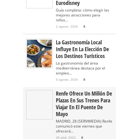
Eurodisney
Guía completa: cómo elegir las
mejores atracciones para
niños...
2 agosto, 2026
0
La Gastronomía Local
Influye En La Elección De
Los Destinos Turísticos
La gastronomía del área
mediterránea destaca por el
empleo...
4 agosto, 2026
0
Renfe Ofrece Un Millón De
Plazas En Sus Trenes Para
Viajar En El Puente De
Mayo
MADRID, 28 (SERVIMEDIA) Renfe
comunicó este viernes que
ofrecerá...
28 abril, 2023
0