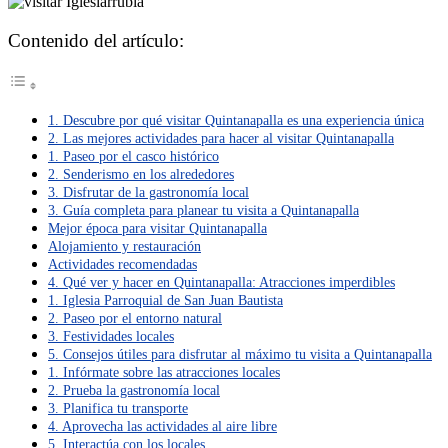
Contenido del artículo:
1. Descubre por qué visitar Quintanapalla es una experiencia única
2. Las mejores actividades para hacer al visitar Quintanapalla
1. Paseo por el casco histórico
2. Senderismo en los alrededores
3. Disfrutar de la gastronomía local
3. Guía completa para planear tu visita a Quintanapalla
Mejor época para visitar Quintanapalla
Alojamiento y restauración
Actividades recomendadas
4. Qué ver y hacer en Quintanapalla: Atracciones imperdibles
1. Iglesia Parroquial de San Juan Bautista
2. Paseo por el entorno natural
3. Festividades locales
5. Consejos útiles para disfrutar al máximo tu visita a Quintanapalla
1. Infórmate sobre las atracciones locales
2. Prueba la gastronomía local
3. Planifica tu transporte
4. Aprovecha las actividades al aire libre
5. Interactúa con los locales