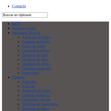
Contacto
Inicio
Quienes somos
Secciones Revista
Agencias de viajes
Cadenas hoteleras
Cajón de sastre
Compañías aéreas
Destinos de cine
Destinos de libro
Destinos de series
Destinos musicales
Entrevistas
Noticias
Artículos
Noticias
Agencias de viajes
Cadenas hoteleras
Compañías aéreas
Destinos de enoturismo
Destinos de playa