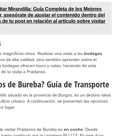
itar Mirandilla: Guía Completa de los Mejores
, asesórate de ajustar el contenido dentro del
 de tu post en relación al artículo sobre visitar
s
 magníficos vinos. Realizar una visita a las
bodegas
nos de alta calidad, sino también aprender sobre el
s bodegas ofrecen tours y catas, haciendo de esta
de tu visita a Prádanos.
s de Bureba? Guía de Transporte
o situado en la provincia de Burgos, es un destino ideal
llicio urbano. A continuación, se presentan las opciones
co lugar.
e visitar Prádanos de Bureba es
en coche
. Desde
luego continuar por la carretera BU-113. El viaje dura