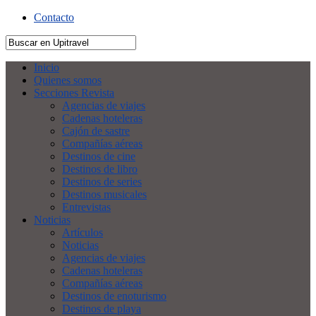
Contacto
Inicio
Quienes somos
Secciones Revista
Agencias de viajes
Cadenas hoteleras
Cajón de sastre
Compañías aéreas
Destinos de cine
Destinos de libro
Destinos de series
Destinos musicales
Entrevistas
Noticias
Artículos
Noticias
Agencias de viajes
Cadenas hoteleras
Compañías aéreas
Destinos de enoturismo
Destinos de playa