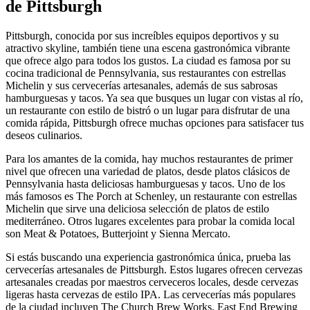
de Pittsburgh
Pittsburgh, conocida por sus increíbles equipos deportivos y su
atractivo skyline, también tiene una escena gastronómica vibrante
que ofrece algo para todos los gustos. La ciudad es famosa por su
cocina tradicional de Pennsylvania, sus restaurantes con estrellas
Michelin y sus cervecerías artesanales, además de sus sabrosas
hamburguesas y tacos. Ya sea que busques un lugar con vistas al río,
un restaurante con estilo de bistró o un lugar para disfrutar de una
comida rápida, Pittsburgh ofrece muchas opciones para satisfacer tus
deseos culinarios.
Para los amantes de la comida, hay muchos restaurantes de primer
nivel que ofrecen una variedad de platos, desde platos clásicos de
Pennsylvania hasta deliciosas hamburguesas y tacos. Uno de los
más famosos es The Porch at Schenley, un restaurante con estrellas
Michelin que sirve una deliciosa selección de platos de estilo
mediterráneo. Otros lugares excelentes para probar la comida local
son Meat & Potatoes, Butterjoint y Sienna Mercato.
Si estás buscando una experiencia gastronómica única, prueba las
cervecerías artesanales de Pittsburgh. Estos lugares ofrecen cervezas
artesanales creadas por maestros cerveceros locales, desde cervezas
ligeras hasta cervezas de estilo IPA. Las cervecerías más populares
de la ciudad incluyen The Church Brew Works, East End Brewing