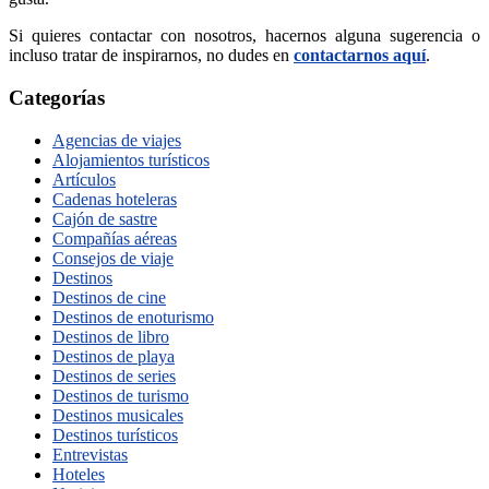
Si quieres contactar con nosotros, hacernos alguna sugerencia o
incluso tratar de inspirarnos, no dudes en
contactarnos aquí
.
Categorías
Agencias de viajes
Alojamientos turísticos
Artículos
Cadenas hoteleras
Cajón de sastre
Compañías aéreas
Consejos de viaje
Destinos
Destinos de cine
Destinos de enoturismo
Destinos de libro
Destinos de playa
Destinos de series
Destinos de turismo
Destinos musicales
Destinos turísticos
Entrevistas
Hoteles