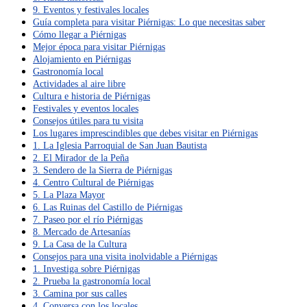
9. Eventos y festivales locales
Guía completa para visitar Piérnigas: Lo que necesitas saber
Cómo llegar a Piérnigas
Mejor época para visitar Piérnigas
Alojamiento en Piérnigas
Gastronomía local
Actividades al aire libre
Cultura e historia de Piérnigas
Festivales y eventos locales
Consejos útiles para tu visita
Los lugares imprescindibles que debes visitar en Piérnigas
1. La Iglesia Parroquial de San Juan Bautista
2. El Mirador de la Peña
3. Sendero de la Sierra de Piérnigas
4. Centro Cultural de Piérnigas
5. La Plaza Mayor
6. Las Ruinas del Castillo de Piérnigas
7. Paseo por el río Piérnigas
8. Mercado de Artesanías
9. La Casa de la Cultura
Consejos para una visita inolvidable a Piérnigas
1. Investiga sobre Piérnigas
2. Prueba la gastronomía local
3. Camina por sus calles
4. Conversa con los locales