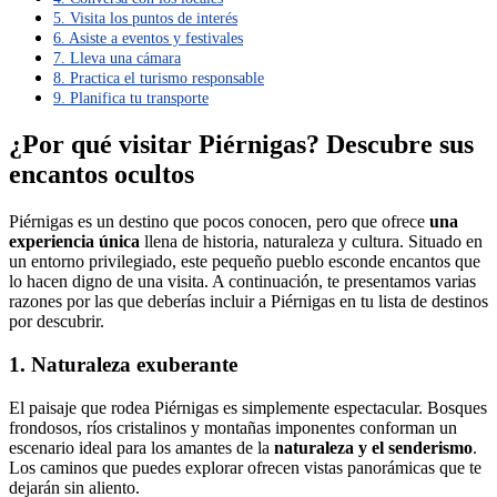
5. Visita los puntos de interés
6. Asiste a eventos y festivales
7. Lleva una cámara
8. Practica el turismo responsable
9. Planifica tu transporte
¿Por qué visitar Piérnigas? Descubre sus
encantos ocultos
Piérnigas es un destino que pocos conocen, pero que ofrece
una
experiencia única
llena de historia, naturaleza y cultura. Situado en
un entorno privilegiado, este pequeño pueblo esconde encantos que
lo hacen digno de una visita. A continuación, te presentamos varias
razones por las que deberías incluir a Piérnigas en tu lista de destinos
por descubrir.
1. Naturaleza exuberante
El paisaje que rodea Piérnigas es simplemente espectacular. Bosques
frondosos, ríos cristalinos y montañas imponentes conforman un
escenario ideal para los amantes de la
naturaleza y el senderismo
.
Los caminos que puedes explorar ofrecen vistas panorámicas que te
dejarán sin aliento.