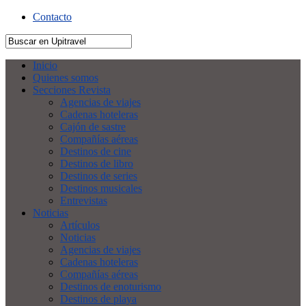
Contacto
Inicio
Quienes somos
Secciones Revista
Agencias de viajes
Cadenas hoteleras
Cajón de sastre
Compañías aéreas
Destinos de cine
Destinos de libro
Destinos de series
Destinos musicales
Entrevistas
Noticias
Artículos
Noticias
Agencias de viajes
Cadenas hoteleras
Compañías aéreas
Destinos de enoturismo
Destinos de playa