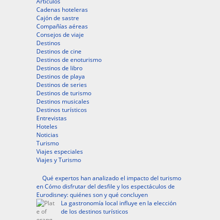
Artículos
Cadenas hoteleras
Cajón de sastre
Compañías aéreas
Consejos de viaje
Destinos
Destinos de cine
Destinos de enoturismo
Destinos de libro
Destinos de playa
Destinos de series
Destinos de turismo
Destinos musicales
Destinos turísticos
Entrevistas
Hoteles
Noticias
Turismo
Viajes especiales
Viajes y Turismo
Qué expertos han analizado el impacto del turismo
en Cómo disfrutar del desfile y los espectáculos de
Eurodisney: quiénes son y qué concluyen
La gastronomía local influye en la elección
de los destinos turísticos