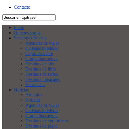
Contacto
Inicio
Quienes somos
Secciones Revista
Agencias de viajes
Cadenas hoteleras
Cajón de sastre
Compañías aéreas
Destinos de cine
Destinos de libro
Destinos de series
Destinos musicales
Entrevistas
Noticias
Artículos
Noticias
Agencias de viajes
Cadenas hoteleras
Compañías aéreas
Destinos de enoturismo
Destinos de playa