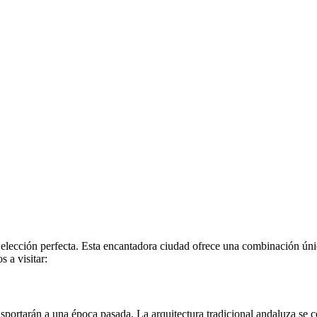
elección perfecta. Esta encantadora ciudad ofrece una combinación única
s a visitar:
sportarán a una época pasada. La arquitectura tradicional andaluza se c