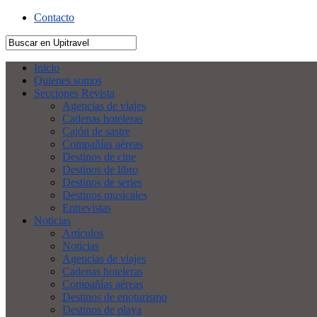
Contacto
Inicio
Quienes somos
Secciones Revista
Agencias de viajes
Cadenas hoteleras
Cajón de sastre
Compañías aéreas
Destinos de cine
Destinos de libro
Destinos de series
Destinos musicales
Entrevistas
Noticias
Artículos
Noticias
Agencias de viajes
Cadenas hoteleras
Compañías aéreas
Destinos de enoturismo
Destinos de playa