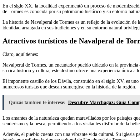
En el siglo XX, la localidad experimentó un proceso de modernización 
de Tormes es conocida por su patrimonio histórico y su entorno natural
La historia de Navalperal de Tormes es un reflejo de la evolución de l
identidad arraigada en sus tradiciones y en su entorno natural privileg
Atractivos turísticos de Navalperal de Tor
Claro, aquí tienes:
Navalperal de Tormes, un encantador pueblo ubicado en la provincia de
su rica historia y cultura, este destino ofrece una experiencia única a 
El imponente castillo de los Dávila, construido en el siglo XV, es un
numerosos turistas que desean sumergirse en la historia de la región.
Quizás también te interese:
Descubre Marchagaz: Guía Comple
Los amantes de la naturaleza quedan maravillados por los paisajes que
senderismo y la pesca, permitiendo a los visitantes disfrutar de la belle
Además, el pueblo cuenta con una vibrante vida cultural. Su iglesia pa
interés que reflejan la riqueza cultural de Navalperal de Tormes.