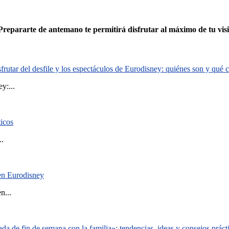
Prepararte de antemano te permitirá disfrutar al máximo de tu visi
rutar del desfile y los espectáculos de Eurodisney: quiénes son y qué
y:...
ticos
..
 en Eurodisney
n...
a de fin de semana con la familia»: tendencias, ideas y consejos práct