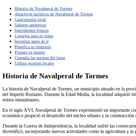
Historia de Navalperal de Tormes
Atractivos turísticos de Navalperal de Tormes
Gastronomía local
Sabores auténticos
Ingredientes frescos
Consejos para tu visita
Investiga antes de ir
Planifica tu itinerario
Prepara tu equipo
Consulta las normas del lugar
Utiliza recursos locales
Historia de Navalperal de Tormes
La historia de Navalperal de Tormes, un municipio situado en la provi
del Imperio Romano. Durante la Edad Media, la localidad adquirió impor
reinos musulmanes.
En el siglo XVI, Navalperal de Tormes experimentó un importante creci
económico propició el desarrollo del núcleo urbano y la construcción d
Durante la Guerra de Independencia, la localidad sufrió las consecuen
diversificó, incorporando nuevas actividades como la agricultura y la 