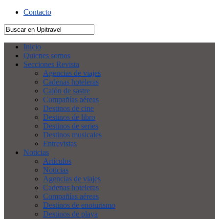
Contacto
Inicio
Quienes somos
Secciones Revista
Agencias de viajes
Cadenas hoteleras
Cajón de sastre
Compañías aéreas
Destinos de cine
Destinos de libro
Destinos de series
Destinos musicales
Entrevistas
Noticias
Artículos
Noticias
Agencias de viajes
Cadenas hoteleras
Compañías aéreas
Destinos de enoturismo
Destinos de playa