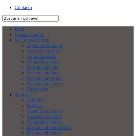
Contacto
Inicio
Quienes somos
Secciones Revista
Agencias de viajes
Cadenas hoteleras
Cajón de sastre
Compañías aéreas
Destinos de cine
Destinos de libro
Destinos de series
Destinos musicales
Entrevistas
Noticias
Artículos
Noticias
Agencias de viajes
Cadenas hoteleras
Compañías aéreas
Destinos de enoturismo
Destinos de playa