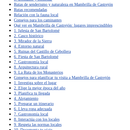
Rutas de senderismo y naturaleza en Mambrilla de Castrejón
Rutas recomendadas
Relación con la fauna local
Consejos para los caminantes
Qué ver en Mambrilla de Castrejón: lugares imprescindibles
1. Iglesia de San Bartolomé
2. Casco histórico
3. Mirador de la Sierra
4. Entorno natural
5. Ruinas del Castillo de Cebollera
6. Fiesta de San Bartolomé
7. Gastronomía local
8. Arquitectura rural
9. La Ruta de los Monasterios
Consejos para planificar tu visita a Mambrilla de Castrejón
1. Investiga sobre el lugar
2. Elige la mejor época del año
3. Planifica tu llegada
4. Alojamiento
5. Preparar un itinerario
6. Lleva ropa adecuada
7. Gastronomía local
8. Interactúa con los locales
9. Respeta las normas locales
10. Documenta tu viaje