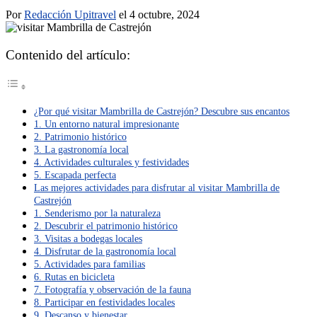
Por
Redacción Upitravel
el 4 octubre, 2024
Contenido del artículo:
¿Por qué visitar Mambrilla de Castrejón? Descubre sus encantos
1. Un entorno natural impresionante
2. Patrimonio histórico
3. La gastronomía local
4. Actividades culturales y festividades
5. Escapada perfecta
Las mejores actividades para disfrutar al visitar Mambrilla de
Castrejón
1. Senderismo por la naturaleza
2. Descubrir el patrimonio histórico
3. Visitas a bodegas locales
4. Disfrutar de la gastronomía local
5. Actividades para familias
6. Rutas en bicicleta
7. Fotografía y observación de la fauna
8. Participar en festividades locales
9. Descanso y bienestar