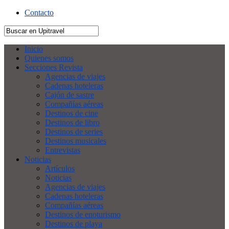
Contacto
Inicio
Quienes somos
Secciones Revista
Agencias de viajes
Cadenas hoteleras
Cajón de sastre
Compañías aéreas
Destinos de cine
Destinos de libro
Destinos de series
Destinos musicales
Entrevistas
Noticias
Artículos
Noticias
Agencias de viajes
Cadenas hoteleras
Compañías aéreas
Destinos de enoturismo
Destinos de playa