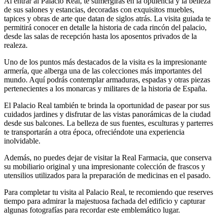
Al entrar al Palacio Real, te sumergirás en la opulencia y la belleza
de sus salones y estancias, decoradas con exquisitos muebles,
tapices y obras de arte que datan de siglos atrás. La visita guiada te
permitirá conocer en detalle la historia de cada rincón del palacio,
desde las salas de recepción hasta los aposentos privados de la
realeza.
Uno de los puntos más destacados de la visita es la impresionante
armería, que alberga una de las colecciones más importantes del
mundo. Aquí podrás contemplar armaduras, espadas y otras piezas
pertenecientes a los monarcas y militares de la historia de España.
El Palacio Real también te brinda la oportunidad de pasear por sus
cuidados jardines y disfrutar de las vistas panorámicas de la ciudad
desde sus balcones. La belleza de sus fuentes, esculturas y parterres
te transportarán a otra época, ofreciéndote una experiencia
inolvidable.
Además, no puedes dejar de visitar la Real Farmacia, que conserva
su mobiliario original y una impresionante colección de frascos y
utensilios utilizados para la preparación de medicinas en el pasado.
Para completar tu visita al Palacio Real, te recomiendo que reserves
tiempo para admirar la majestuosa fachada del edificio y capturar
algunas fotografías para recordar este emblemático lugar.