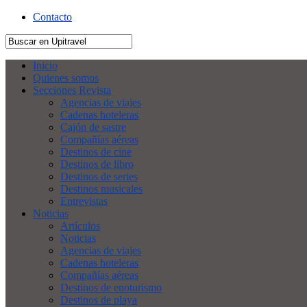
Contacto
Inicio
Quienes somos
Secciones Revista
Agencias de viajes
Cadenas hoteleras
Cajón de sastre
Compañías aéreas
Destinos de cine
Destinos de libro
Destinos de series
Destinos musicales
Entrevistas
Noticias
Artículos
Noticias
Agencias de viajes
Cadenas hoteleras
Compañías aéreas
Destinos de enoturismo
Destinos de playa