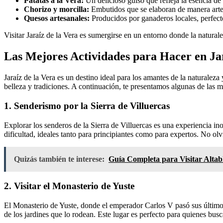
Patatas a la Vera:
Un delicioso guiso que refleja la esencia de 
Chorizo y morcilla:
Embutidos que se elaboran de manera arte
Quesos artesanales:
Producidos por ganaderos locales, perfec
Visitar Jaraíz de la Vera es sumergirse en un entorno donde la naturale
Las Mejores Actividades para Hacer en Jar
Jaraíz de la Vera es un destino ideal para los amantes de la naturaleza
belleza y tradiciones. A continuación, te presentamos algunas de las me
1. Senderismo por la Sierra de Villuercas
Explorar los senderos de la Sierra de Villuercas es una experiencia in
dificultad, ideales tanto para principiantes como para expertos. No olv
Quizás también te interese:
Guía Completa para Visitar Altab
2. Visitar el Monasterio de Yuste
El Monasterio de Yuste, donde el emperador Carlos V pasó sus últimos a
de los jardines que lo rodean. Este lugar es perfecto para quienes bu