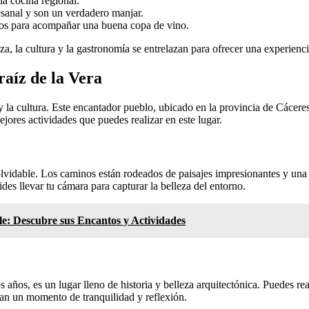
la cocina regional.
sanal y son un verdadero manjar.
tos para acompañar una buena copa de vino.
za, la cultura y la gastronomía se entrelazan para ofrecer una experienci
aíz de la Vera
 y la cultura. Este encantador pueblo, ubicado en la provincia de Cácere
jores actividades que puedes realizar en este lugar.
olvidable. Los caminos están rodeados de paisajes impresionantes y una r
ides llevar tu cámara para capturar la belleza del entorno.
le: Descubre sus Encantos y Actividades
ños, es un lugar lleno de historia y belleza arquitectónica. Puedes real
scan un momento de tranquilidad y reflexión.