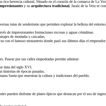
 su rica herencia cultural. Situado en el corazón de la comarca de La Ve
 impresionantes
y su
arquitectura tradicional
, Jaraíz de la Vera se con
diversas rutas de senderismo que permiten explorar la belleza del entorn
ravés de impresionantes formaciones rocosas y aguas cristalinas.
paisajes de montaña y cascadas.
ta con el famoso monasterio donde pasó sus últimos días el emperador
ones. Pasear por sus calles empedradas permite admirar:
e data del siglo XVI.
n historias de épocas pasadas.
mana Santa que muestran la cultura y tradiciones del pueblo.
antes pueden disfrutar de platos típicos que destacan por el uso de ingr