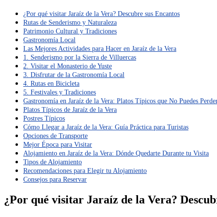
¿Por qué visitar Jaraíz de la Vera? Descubre sus Encantos
Rutas de Senderismo y Naturaleza
Patrimonio Cultural y Tradiciones
Gastronomía Local
Las Mejores Actividades para Hacer en Jaraíz de la Vera
1. Senderismo por la Sierra de Villuercas
2. Visitar el Monasterio de Yuste
3. Disfrutar de la Gastronomía Local
4. Rutas en Bicicleta
5. Festivales y Tradiciones
Gastronomía en Jaraíz de la Vera: Platos Típicos que No Puedes Perde
Platos Típicos de Jaraíz de la Vera
Postres Típicos
Cómo Llegar a Jaraíz de la Vera: Guía Práctica para Turistas
Opciones de Transporte
Mejor Época para Visitar
Alojamiento en Jaraíz de la Vera: Dónde Quedarte Durante tu Visita
Tipos de Alojamiento
Recomendaciones para Elegir tu Alojamiento
Consejos para Reservar
¿Por qué visitar Jaraíz de la Vera? Descub