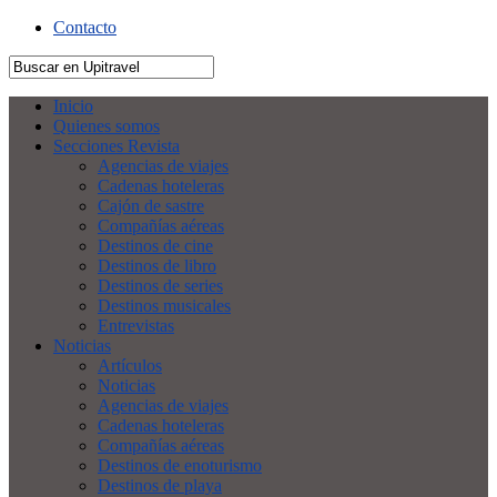
Contacto
Inicio
Quienes somos
Secciones Revista
Agencias de viajes
Cadenas hoteleras
Cajón de sastre
Compañías aéreas
Destinos de cine
Destinos de libro
Destinos de series
Destinos musicales
Entrevistas
Noticias
Artículos
Noticias
Agencias de viajes
Cadenas hoteleras
Compañías aéreas
Destinos de enoturismo
Destinos de playa