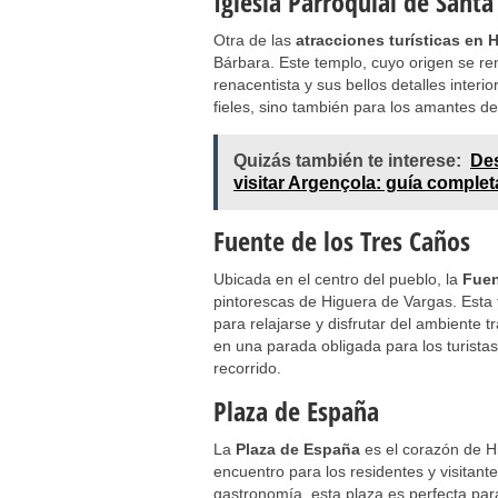
Iglesia Parroquial de Santa
Otra de las
atracciones turísticas en 
Bárbara. Este templo, cuyo origen se rem
renacentista y sus bellos detalles interio
fieles, sino también para los amantes del
Quizás también te interese:
Des
visitar Argençola: guía complet
Fuente de los Tres Caños
Ubicada en el centro del pueblo, la
Fuen
pintorescas de Higuera de Vargas. Esta f
para relajarse y disfrutar del ambiente t
en una parada obligada para los turista
recorrido.
Plaza de España
La
Plaza de España
es el corazón de H
encuentro para los residentes y visitante
gastronomía, esta plaza es perfecta par