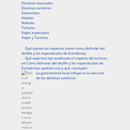
Destinos musicales
Destinos turísticos
Entrevistas
Hoteles
Noticias
Turismo
Viajes especiales
Viajes y Turismo
Qué opinan los expertos sobre cómo disfrutar del
desfile y los espectáculos de Eurodisney
Qué expertos han analizado el impacto del turismo
en Cómo disfrutar del desfile y los espectáculos de
Eurodisney: quiénes son y qué concluyen
La gastronomía local influye en la elección
de los destinos turísticos