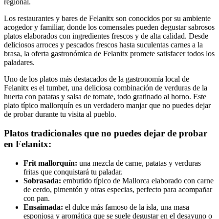
regional.
Los restaurantes y bares de Felanitx son conocidos por su ambiente
acogedor y familiar, donde los comensales pueden degustar sabrosos
platos elaborados con ingredientes frescos y de alta calidad. Desde
deliciosos arroces y pescados frescos hasta suculentas carnes a la
brasa, la oferta gastronómica de Felanitx promete satisfacer todos los
paladares.
Uno de los platos más destacados de la gastronomía local de
Felanitx es el tumbet, una deliciosa combinación de verduras de la
huerta con patatas y salsa de tomate, todo gratinado al horno. Este
plato típico mallorquín es un verdadero manjar que no puedes dejar
de probar durante tu visita al pueblo.
Platos tradicionales que no puedes dejar de probar
en Felanitx:
Frit mallorquín:
una mezcla de carne, patatas y verduras
fritas que conquistará tu paladar.
Sobrasada:
embutido típico de Mallorca elaborado con carne
de cerdo, pimentón y otras especias, perfecto para acompañar
con pan.
Ensaimada:
el dulce más famoso de la isla, una masa
esponjosa y aromática que se suele degustar en el desayuno o