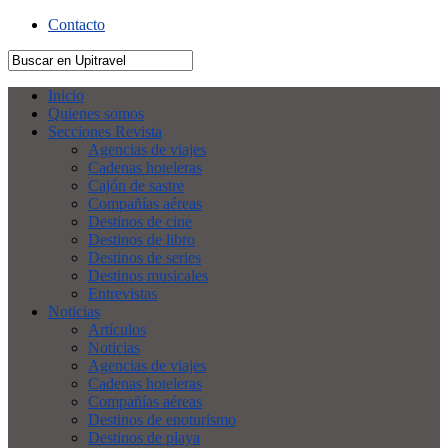
Contacto
Inicio
Quienes somos
Secciones Revista
Agencias de viajes
Cadenas hoteleras
Cajón de sastre
Compañías aéreas
Destinos de cine
Destinos de libro
Destinos de series
Destinos musicales
Entrevistas
Noticias
Artículos
Noticias
Agencias de viajes
Cadenas hoteleras
Compañías aéreas
Destinos de enoturismo
Destinos de playa