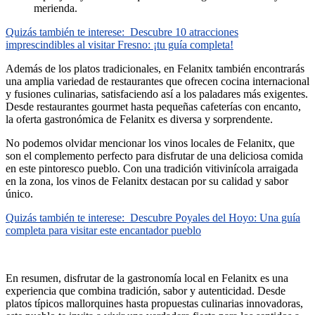
merienda.
Quizás también te interese:
Descubre 10 atracciones
imprescindibles al visitar Fresno: ¡tu guía completa!
Además de los platos tradicionales, en Felanitx también encontrarás
una amplia variedad de restaurantes que ofrecen cocina internacional
y fusiones culinarias, satisfaciendo así a los paladares más exigentes.
Desde restaurantes gourmet hasta pequeñas cafeterías con encanto,
la oferta gastronómica de Felanitx es diversa y sorprendente.
No podemos olvidar mencionar los vinos locales de Felanitx, que
son el complemento perfecto para disfrutar de una deliciosa comida
en este pintoresco pueblo. Con una tradición vitivinícola arraigada
en la zona, los vinos de Felanitx destacan por su calidad y sabor
único.
Quizás también te interese:
Descubre Poyales del Hoyo: Una guía
completa para visitar este encantador pueblo
En resumen, disfrutar de la gastronomía local en Felanitx es una
experiencia que combina tradición, sabor y autenticidad. Desde
platos típicos mallorquines hasta propuestas culinarias innovadoras,