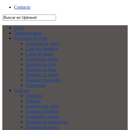
Contacto
Inicio
Quienes somos
Secciones Revista
Agencias de viajes
Cadenas hoteleras
Cajón de sastre
Compañías aéreas
Destinos de cine
Destinos de libro
Destinos de series
Destinos musicales
Entrevistas
Noticias
Artículos
Noticias
Agencias de viajes
Cadenas hoteleras
Compañías aéreas
Destinos de enoturismo
Destinos de playa