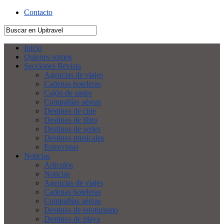
Contacto
Inicio
Quienes somos
Secciones Revista
Agencias de viajes
Cadenas hoteleras
Cajón de sastre
Compañías aéreas
Destinos de cine
Destinos de libro
Destinos de series
Destinos musicales
Entrevistas
Noticias
Artículos
Noticias
Agencias de viajes
Cadenas hoteleras
Compañías aéreas
Destinos de enoturismo
Destinos de playa