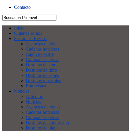
Contacto
Inicio
Quienes somos
Secciones Revista
Agencias de viajes
Cadenas hoteleras
Cajón de sastre
Compañías aéreas
Destinos de cine
Destinos de libro
Destinos de series
Destinos musicales
Entrevistas
Noticias
Artículos
Noticias
Agencias de viajes
Cadenas hoteleras
Compañías aéreas
Destinos de enoturismo
Destinos de playa