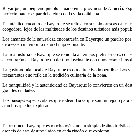
Bayarque, un pequeño pueblo situado en la provincia de Almería, España
perfecto para escapar del ajetreo de la vida cotidiana.
El auténtico encanto de Bayarque se refleja en sus pintorescas calles e
acogedora, lejos de las multitudes de los destinos turísticos más popul
Los amantes de la naturaleza encontrarán en Bayarque un paraíso por 
de aves en un entorno natural impresionante.
La rica historia de Bayarque se remonta a tiempos prehistóricos, con ve
encontrarán en Bayarque un destino fascinante con numerosos sitios de
La gastronomía local de Bayarque es otro atractivo imperdible. Los vis
restaurantes que reflejan la tradición culinaria de la zona.
La tranquilidad y la autenticidad de Bayarque lo convierten en un desti
grandes ciudades.
Los paisajes espectaculares que rodean Bayarque son un regalo para lo
aquellos que los exploran.
En resumen, Bayarque es mucho más que un simple destino turístico. Es 
esencia de este destino único en cada rincón que exploran.