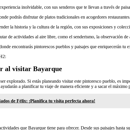
experiencia inolvidable, con sus senderos que te llevan a través de pais
onde podrás disfrutar de platos tradicionales en acogedores restaurantes
er la historia y la cultura de la región, con sus exposiciones y colecc
tar de actividades al aire libre, como el senderismo, la observación de a
donde encontrarás pintorescos pueblos y paisajes que enriquecerán tu ex
 H2:
ar al visitar Bayarque
er explorado. Si estás planeando visitar este pintoresco pueblo, es impo
ayudarán a planificar tu viaje de manera eficiente y a sacar el máximo
dos de Félix: ¡Planifica tu visita perfecta ahora!
actividades que Bayarque tiene para ofrecer. Desde sus paisajes hasta sus