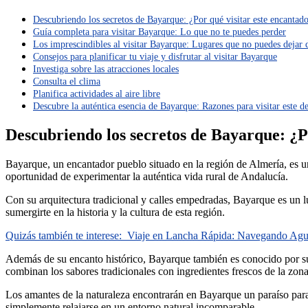
Descubriendo los secretos de Bayarque: ¿Por qué visitar este encantad
Guía completa para visitar Bayarque: Lo que no te puedes perder
Los imprescindibles al visitar Bayarque: Lugares que no puedes dejar 
Consejos para planificar tu viaje y disfrutar al visitar Bayarque
Investiga sobre las atracciones locales
Consulta el clima
Planifica actividades al aire libre
Descubre la auténtica esencia de Bayarque: Razones para visitar este d
Descubriendo los secretos de Bayarque: ¿P
Bayarque, un encantador pueblo situado en la región de Almería, es un
oportunidad de experimentar la auténtica vida rural de Andalucía.
Con su arquitectura tradicional y calles empedradas, Bayarque es un lu
sumergirte en la historia y la cultura de esta región.
Quizás también te interese:
Viaje en Lancha Rápida: Navegando Agua
Además de su encanto histórico, Bayarque también es conocido por su d
combinan los sabores tradicionales con ingredientes frescos de la zona
Los amantes de la naturaleza encontrarán en Bayarque un paraíso para 
simplemente relajarse en un entorno natural incomparable.