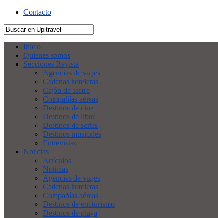
Contacto
Inicio
Quienes somos
Secciones Revista
Agencias de viajes
Cadenas hoteleras
Cajón de sastre
Compañías aéreas
Destinos de cine
Destinos de libro
Destinos de series
Destinos musicales
Entrevistas
Noticias
Artículos
Noticias
Agencias de viajes
Cadenas hoteleras
Compañías aéreas
Destinos de enoturismo
Destinos de playa