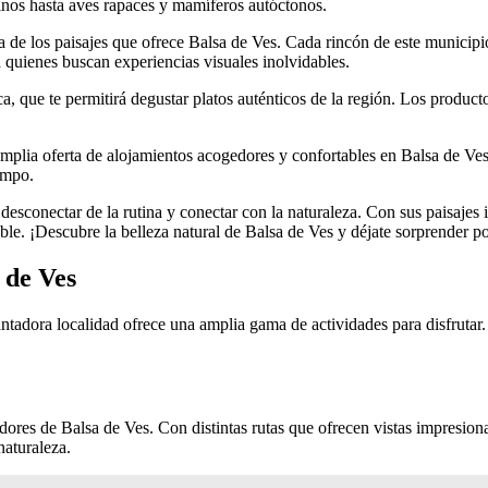
pinos hasta aves rapaces y mamíferos autóctonos.
eza de los paisajes que ofrece Balsa de Ves. Cada rincón de este municipi
quienes buscan experiencias visuales inolvidables.
a, que te permitirá degustar platos auténticos de la región. Los produc
mplia oferta de alojamientos acogedores y confortables en Balsa de Ves. 
campo.
sconectar de la rutina y conectar con la naturaleza. Con sus paisajes im
ble. ¡Descubre la belleza natural de Balsa de Ves y déjate sorprender p
 de Ves
cantadora localidad ofrece una amplia gama de actividades para disfrutar
dores de Balsa de Ves. Con distintas rutas que ofrecen vistas impresiona
naturaleza.