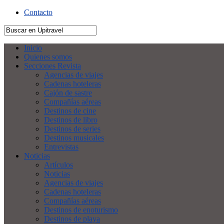
Contacto
Inicio
Quienes somos
Secciones Revista
Agencias de viajes
Cadenas hoteleras
Cajón de sastre
Compañías aéreas
Destinos de cine
Destinos de libro
Destinos de series
Destinos musicales
Entrevistas
Noticias
Artículos
Noticias
Agencias de viajes
Cadenas hoteleras
Compañías aéreas
Destinos de enoturismo
Destinos de playa