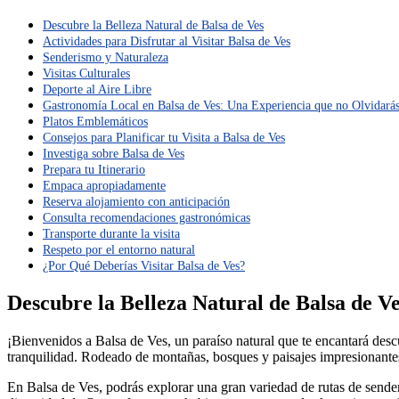
Descubre la Belleza Natural de Balsa de Ves
Actividades para Disfrutar al Visitar Balsa de Ves
Senderismo y Naturaleza
Visitas Culturales
Deporte al Aire Libre
Gastronomía Local en Balsa de Ves: Una Experiencia que no Olvidará
Platos Emblemáticos
Consejos para Planificar tu Visita a Balsa de Ves
Investiga sobre Balsa de Ves
Prepara tu Itinerario
Empaca apropiadamente
Reserva alojamiento con anticipación
Consulta recomendaciones gastronómicas
Transporte durante la visita
Respeto por el entorno natural
¿Por Qué Deberías Visitar Balsa de Ves?
Descubre la Belleza Natural de Balsa de V
¡Bienvenidos a Balsa de Ves, un paraíso natural que te encantará desc
tranquilidad. Rodeado de montañas, bosques y paisajes impresionantes,
En Balsa de Ves, podrás explorar una gran variedad de rutas de sender