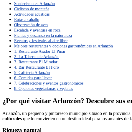
Senderismo en Arlanzón
Ciclismo de montaña
Actividades acuáticas
Rutas a caballo
Observación de aves
Escalada y aventura en roca
Picnics y descanso en la naturaleza
Eventos y festivales al aire libre
Mejores restaurantes y opciones gastronómicas en Arlanzón
1. Restaurante Asador El Pinar
2. La Taberna de Arlanzón
3. Restaurante El Mirador
4. Bar Restaurante El Foro
5. Cafetería Arlanzón
6. Comidas para llevar
7. Celebraciones y eventos gastronómicos
8. Opciones vegetarianas y veganas
¿Por qué visitar Arlanzón? Descubre sus e
Arlanzón, un pequeño y pintoresco municipio situado en la provincia
culturales
que lo convierten en un destino ideal para los amantes de la
Riqueza natural