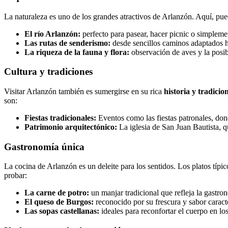
La naturaleza es uno de los grandes atractivos de Arlanzón. Aquí, pue
El río Arlanzón:
perfecto para pasear, hacer picnic o simpleme
Las rutas de senderismo:
desde sencillos caminos adaptados h
La riqueza de la fauna y flora:
observación de aves y la posibi
Cultura y tradiciones
Visitar Arlanzón también es sumergirse en su rica
historia y tradicion
son:
Fiestas tradicionales:
Eventos como las fiestas patronales, do
Patrimonio arquitectónico:
La iglesia de San Juan Bautista, qu
Gastronomía única
La cocina de Arlanzón es un deleite para los sentidos. Los platos típ
probar:
La carne de potro:
un manjar tradicional que refleja la gastron
El queso de Burgos:
reconocido por su frescura y sabor caracte
Las sopas castellanas:
ideales para reconfortar el cuerpo en lo