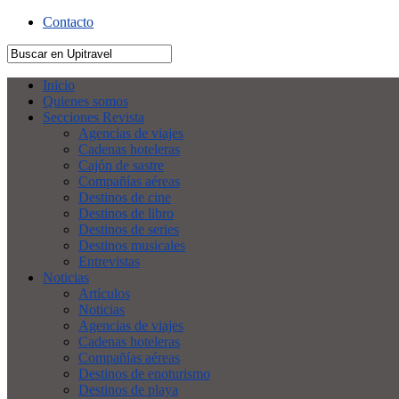
Contacto
Inicio
Quienes somos
Secciones Revista
Agencias de viajes
Cadenas hoteleras
Cajón de sastre
Compañías aéreas
Destinos de cine
Destinos de libro
Destinos de series
Destinos musicales
Entrevistas
Noticias
Artículos
Noticias
Agencias de viajes
Cadenas hoteleras
Compañías aéreas
Destinos de enoturismo
Destinos de playa