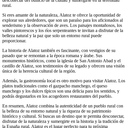
desconectar del bullicio de la ciudad y sumergirse en la serenidad
rural.
Si eres amante de la naturaleza, Alatoz te ofrece la oportunidad de
explorar sus alrededores, que son un paraíso para los aficionados al
senderismo y la observación de aves. Los paisajes montañosos, los
valles pintorescos y los ríos serpenteantes te invitan a disfrutar de la
belleza natural y la paz que solo un entorno rural puede
proporcionar.
La historia de Alatoz también es fascinante, con vestigios de su
pasado que se remontan a la época romana y árabe. Sus
monumentos históricos, como la iglesia de San Antonio Abad y el
castillo de Alatoz, son testimonios de su legado y ofrecen una visión
única de la herencia cultural de la región.
Además, la gastronomía local es otro motivo para visitar Alatoz. Los
platos tradicionales como el gazpacho manchego, el queso
manchego y los dulces típicos son una delicia para los sentidos, y
podrás degustarlos en los acogedores restaurantes del pueblo.
En resumen, Alatoz combina la autenticidad de un pueblo rural con
la belleza de su entorno natural y la riqueza de su patrimonio
histórico y cultural. Si buscas un destino que te permita desconectar,
disfrutar de la naturaleza y sumergirte en la historia y la tradición de
la España rural, Alatoz es el lugar perfecto para tu próxima