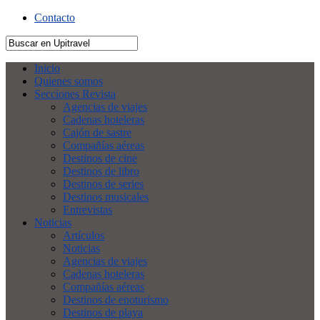
Contacto
Inicio
Quienes somos
Secciones Revista
Agencias de viajes
Cadenas hoteleras
Cajón de sastre
Compañías aéreas
Destinos de cine
Destinos de libro
Destinos de series
Destinos musicales
Entrevistas
Noticias
Artículos
Noticias
Agencias de viajes
Cadenas hoteleras
Compañías aéreas
Destinos de enoturismo
Destinos de playa