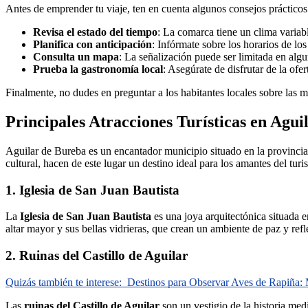
Antes de emprender tu viaje, ten en cuenta algunos consejos prácticos 
Revisa el estado del tiempo
: La comarca tiene un clima variab
Planifica con anticipación
: Infórmate sobre los horarios de los 
Consulta un mapa
: La señalización puede ser limitada en alg
Prueba la gastronomía local
: Asegúrate de disfrutar de la ofe
Finalmente, no dudes en preguntar a los habitantes locales sobre las m
Principales Atracciones Turísticas en Agu
Aguilar de Bureba es un encantador municipio situado en la provincia 
cultural, hacen de este lugar un destino ideal para los amantes del tur
1. Iglesia de San Juan Bautista
La
Iglesia de San Juan Bautista
es una joya arquitectónica situada e
altar mayor y sus bellas vidrieras, que crean un ambiente de paz y refl
2. Ruinas del Castillo de Aguilar
Quizás también te interese:
Destinos para Observar Aves de Rapiña:
Las
ruinas del Castillo de Aguilar
son un vestigio de la historia med