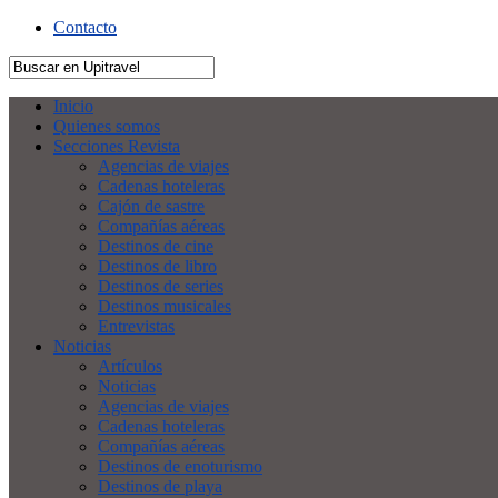
Contacto
Inicio
Quienes somos
Secciones Revista
Agencias de viajes
Cadenas hoteleras
Cajón de sastre
Compañías aéreas
Destinos de cine
Destinos de libro
Destinos de series
Destinos musicales
Entrevistas
Noticias
Artículos
Noticias
Agencias de viajes
Cadenas hoteleras
Compañías aéreas
Destinos de enoturismo
Destinos de playa