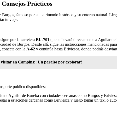
 Consejos Prácticos
Burgos, famoso por su patrimonio histórico y su entorno natural. Llegar 
ar tu viaje.
sigue por la carretera
BU-701
que te llevará directamente a Aguilar de
la ciudad de Burgos. Desde allí, sigue las instrucciones mencionadas par
, conecta con la
A-62
y continúa hasta Briviesca, donde podrás desviart
 visitar en Campins: ¡Un paraíso por explorar!
ansporte público disponibles:
tan a Aguilar de Bureba con ciudades cercanas como Burgos y Briviesca. 
legar a estaciones cercanas como Briviesca y luego tomar un taxi o auto