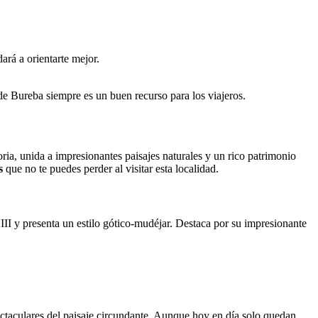
ará a orientarte mejor.
 de Bureba siempre es un buen recurso para los viajeros.
ia, unida a impresionantes paisajes naturales y un rico patrimonio
s
que no te puedes perder al visitar esta localidad.
III y presenta un estilo gótico-mudéjar. Destaca por su impresionante
spectaculares del paisaje circundante. Aunque hoy en día solo quedan