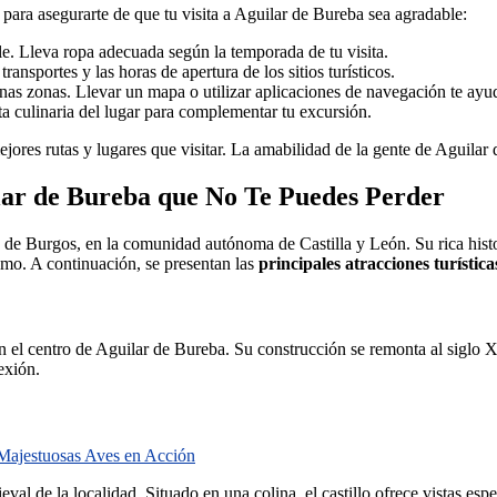
para asegurarte de que tu visita a Aguilar de Bureba sea agradable:
le. Lleva ropa adecuada según la temporada de tu visita.
transportes y las horas de apertura de los sitios turísticos.
unas zonas. Llevar un mapa o utilizar aplicaciones de navegación te ayud
rta culinaria del lugar para complementar tu excursión.
ejores rutas y lugares que visitar. La amabilidad de la gente de Aguilar
ilar de Bureba que No Te Puedes Perder
de Burgos, en la comunidad autónoma de Castilla y León. Su rica histor
ismo. A continuación, se presentan las
principales atracciones turística
n el centro de Aguilar de Bureba. Su construcción se remonta al siglo X
exión.
 Majestuosas Aves en Acción
ieval de la localidad. Situado en una colina, el castillo ofrece vistas e