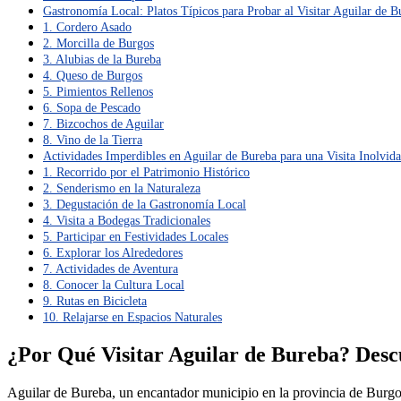
Gastronomía Local: Platos Típicos para Probar al Visitar Aguilar de B
1. Cordero Asado
2. Morcilla de Burgos
3. Alubias de la Bureba
4. Queso de Burgos
5. Pimientos Rellenos
6. Sopa de Pescado
7. Bizcochos de Aguilar
8. Vino de la Tierra
Actividades Imperdibles en Aguilar de Bureba para una Visita Inolvida
1. Recorrido por el Patrimonio Histórico
2. Senderismo en la Naturaleza
3. Degustación de la Gastronomía Local
4. Visita a Bodegas Tradicionales
5. Participar en Festividades Locales
6. Explorar los Alrededores
7. Actividades de Aventura
8. Conocer la Cultura Local
9. Rutas en Bicicleta
10. Relajarse en Espacios Naturales
¿Por Qué Visitar Aguilar de Bureba? Desc
Aguilar de Bureba, un encantador municipio en la provincia de Burgos,