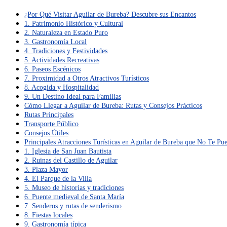
¿Por Qué Visitar Aguilar de Bureba? Descubre sus Encantos
1. Patrimonio Histórico y Cultural
2. Naturaleza en Estado Puro
3. Gastronomía Local
4. Tradiciones y Festividades
5. Actividades Recreativas
6. Paseos Escénicos
7. Proximidad a Otros Atractivos Turísticos
8. Acogida y Hospitalidad
9. Un Destino Ideal para Familias
Cómo Llegar a Aguilar de Bureba: Rutas y Consejos Prácticos
Rutas Principales
Transporte Público
Consejos Útiles
Principales Atracciones Turísticas en Aguilar de Bureba que No Te Pu
1. Iglesia de San Juan Bautista
2. Ruinas del Castillo de Aguilar
3. Plaza Mayor
4. El Parque de la Villa
5. Museo de historias y tradiciones
6. Puente medieval de Santa María
7. Senderos y rutas de senderismo
8. Fiestas locales
9. Gastronomía típica