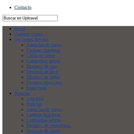
Contacto
Inicio
Quienes somos
Secciones Revista
Agencias de viajes
Cadenas hoteleras
Cajón de sastre
Compañías aéreas
Destinos de cine
Destinos de libro
Destinos de series
Destinos musicales
Entrevistas
Noticias
Artículos
Noticias
Agencias de viajes
Cadenas hoteleras
Compañías aéreas
Destinos de enoturismo
Destinos de playa