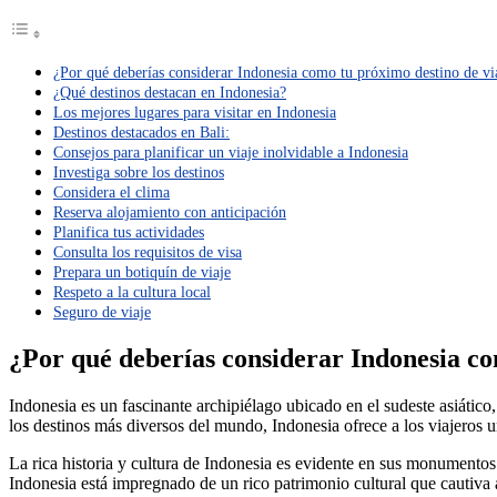
¿Por qué deberías considerar Indonesia como tu próximo destino de vi
¿Qué destinos destacan en Indonesia?
Los mejores lugares para visitar en Indonesia
Destinos destacados en Bali:
Consejos para planificar un viaje inolvidable a Indonesia
Investiga sobre los destinos
Considera el clima
Reserva alojamiento con anticipación
Planifica tus actividades
Consulta los requisitos de visa
Prepara un botiquín de viaje
Respeto a la cultura local
Seguro de viaje
¿Por qué deberías considerar Indonesia co
Indonesia es un fascinante archipiélago ubicado en el sudeste asiátic
los destinos más diversos del mundo, Indonesia ofrece a los viajeros u
La rica historia y cultura de Indonesia es evidente en sus monumentos
Indonesia está impregnado de un rico patrimonio cultural que cautiva a