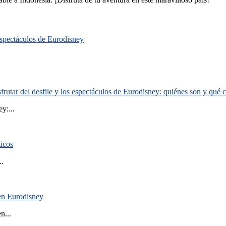
 espectáculos de Eurodisney
rutar del desfile y los espectáculos de Eurodisney: quiénes son y qué
y:...
ticos
..
 en Eurodisney
n...