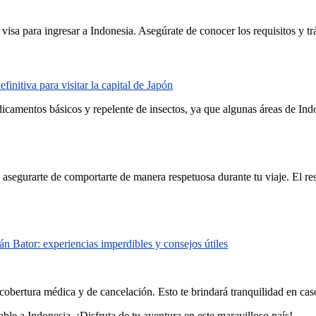
isa para ingresar a Indonesia. Asegúrate de conocer los requisitos y tr
finitiva para visitar la capital de Japón
camentos básicos y repelente de insectos, ya que algunas áreas de Ind
asegurarte de comportarte de manera respetuosa durante tu viaje. El res
lán Bator: experiencias imperdibles y consejos útiles
 cobertura médica y de cancelación. Esto te brindará tranquilidad en cas
able a Indonesia. ¡Disfruta de tu aventura en este maravilloso país!