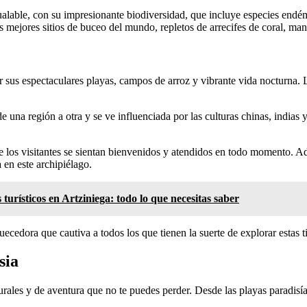
gualable, con su impresionante biodiversidad, que incluye especies e
os mejores sitios de buceo del mundo, repletos de arrecifes de coral, ma
or sus espectaculares playas, campos de arroz y vibrante vida nocturna.
 una región a otra y se ve influenciada por las culturas chinas, indias
 los visitantes se sientan bienvenidos y atendidos en todo momento. Ad
 en este archipiélago.
turísticos en Artziniega: todo lo que necesitas saber
ecedora que cautiva a todos los que tienen la suerte de explorar estas ti
sia
turales y de aventura que no te puedes perder. Desde las playas paradisí