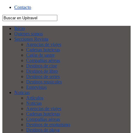
Contacto
Inicio
Quienes somos
Secciones Revista
Agencias de viajes
Cadenas hoteleras
Cajón de sastre
Compañías aéreas
Destinos de cine
Destinos de libro
Destinos de series
Destinos musicales
Entrevistas
Noticias
Artículos
Noticias
Agencias de viajes
Cadenas hoteleras
Compañías aéreas
Destinos de enoturismo
Destinos de playa