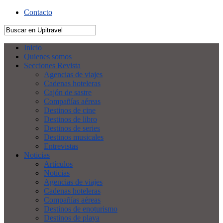
Contacto
Inicio
Quienes somos
Secciones Revista
Agencias de viajes
Cadenas hoteleras
Cajón de sastre
Compañías aéreas
Destinos de cine
Destinos de libro
Destinos de series
Destinos musicales
Entrevistas
Noticias
Artículos
Noticias
Agencias de viajes
Cadenas hoteleras
Compañías aéreas
Destinos de enoturismo
Destinos de playa