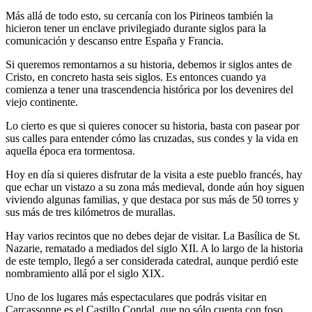
Más allá de todo esto, su cercanía con los Pirineos también la
hicieron tener un enclave privilegiado durante siglos para la
comunicación y descanso entre España y Francia.
Si queremos remontarnos a su historia, debemos ir siglos antes de
Cristo, en concreto hasta seis siglos. Es entonces cuando ya
comienza a tener una trascendencia histórica por los devenires del
viejo continente.
Lo cierto es que si quieres conocer su historia, basta con pasear por
sus calles para entender cómo las cruzadas, sus condes y la vida en
aquella época era tormentosa.
Hoy en día si quieres disfrutar de la visita a este pueblo francés, hay
que echar un vistazo a su zona más medieval, donde aún hoy siguen
viviendo algunas familias, y que destaca por sus más de 50 torres y
sus más de tres kilómetros de murallas.
Hay varios recintos que no debes dejar de visitar. La Basílica de St.
Nazarie, rematado a mediados del siglo XII. A lo largo de la historia
de este templo, llegó a ser considerada catedral, aunque perdió este
nombramiento allá por el siglo XIX.
Uno de los lugares más espectaculares que podrás visitar en
Carcassonne es el Castillo Condal, que no sólo cuenta con foso