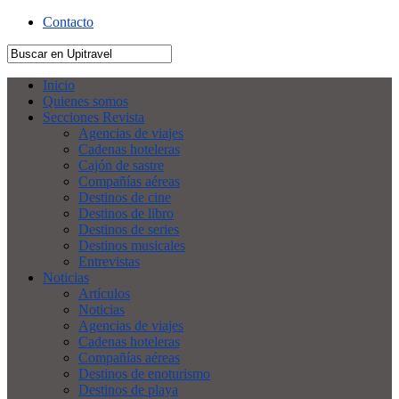
Contacto
Inicio
Quienes somos
Secciones Revista
Agencias de viajes
Cadenas hoteleras
Cajón de sastre
Compañías aéreas
Destinos de cine
Destinos de libro
Destinos de series
Destinos musicales
Entrevistas
Noticias
Artículos
Noticias
Agencias de viajes
Cadenas hoteleras
Compañías aéreas
Destinos de enoturismo
Destinos de playa