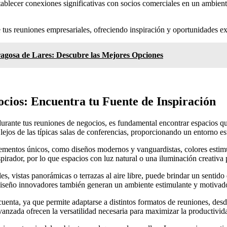
ablecer conexiones significativas con socios comerciales en un ambiente 
 tus reuniones empresariales, ofreciendo inspiración y oportunidades ex
ragosa de Lares: Descubre las Mejores Opciones
cios: Encuentra tu Fuente de Inspiración
 durante tus reuniones de negocios, es fundamental encontrar espacios q
lejos de las típicas salas de conferencias, proporcionando un entorno es
elementos únicos, como diseños modernos y vanguardistas, colores estim
irador, por lo que espacios con luz natural o una iluminación creativa 
es, vistas panorámicas o terrazas al aire libre, puede brindar un sentid
 diseño innovadores también generan un ambiente estimulante y motivad
n cuenta, ya que permite adaptarse a distintos formatos de reuniones, des
anzada ofrecen la versatilidad necesaria para maximizar la productividad