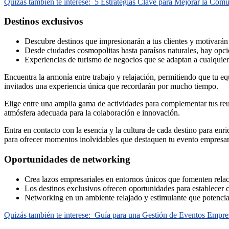
Quizás también te interese:
5 Estrategias Clave para Mejorar la Com
Destinos exclusivos
Descubre destinos que impresionarán a tus clientes y motivarán 
Desde ciudades cosmopolitas hasta paraísos naturales, hay opci
Experiencias de turismo de negocios que se adaptan a cualquier
Encuentra la armonía entre trabajo y relajación, permitiendo que tu equ
invitados una experiencia única que recordarán por mucho tiempo.
Elige entre una amplia gama de actividades para complementar tus reuni
atmósfera adecuada para la colaboración e innovación.
Entra en contacto con la esencia y la cultura de cada destino para en
para ofrecer momentos inolvidables que destaquen tu evento empresar
Oportunidades de networking
Crea lazos empresariales en entornos únicos que fomenten relac
Los destinos exclusivos ofrecen oportunidades para establecer c
Networking en un ambiente relajado y estimulante que potenciar
Quizás también te interese:
Guía para una Gestión de Eventos Empres