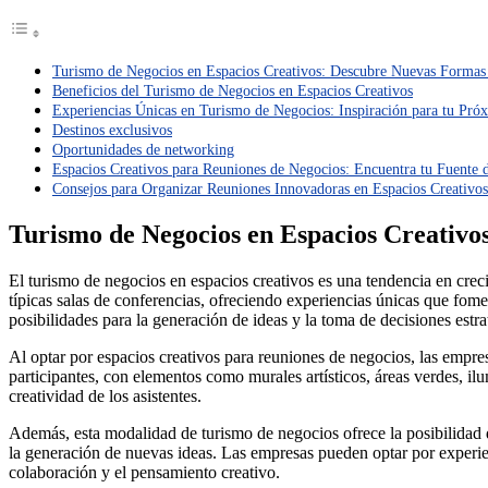
Turismo de Negocios en Espacios Creativos: Descubre Nuevas Formas
Beneficios del Turismo de Negocios en Espacios Creativos
Experiencias Únicas en Turismo de Negocios: Inspiración para tu Pr
Destinos exclusivos
Oportunidades de networking
Espacios Creativos para Reuniones de Negocios: Encuentra tu Fuente d
Consejos para Organizar Reuniones Innovadoras en Espacios Creativo
Turismo de Negocios en Espacios Creativo
El turismo de negocios en espacios creativos es una tendencia en crec
típicas salas de conferencias, ofreciendo experiencias únicas que fomen
posibilidades para la generación de ideas y la toma de decisiones estra
Al optar por espacios creativos para reuniones de negocios, las empre
participantes, con elementos como murales artísticos, áreas verdes, i
creatividad de los asistentes.
Además, esta modalidad de turismo de negocios ofrece la posibilidad d
la generación de nuevas ideas. Las empresas pueden optar por experienc
colaboración y el pensamiento creativo.