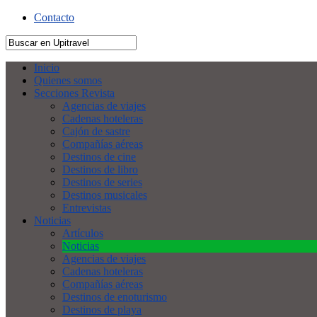
Contacto
Inicio
Quienes somos
Secciones Revista
Agencias de viajes
Cadenas hoteleras
Cajón de sastre
Compañías aéreas
Destinos de cine
Destinos de libro
Destinos de series
Destinos musicales
Entrevistas
Noticias
Artículos
Noticias
Agencias de viajes
Cadenas hoteleras
Compañías aéreas
Destinos de enoturismo
Destinos de playa