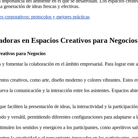
 importancia del ambiente en el que se desarrollan. Los espacios creativ
a generación de ideas frescas y efectivas.
es corporativos: protocolos y mejores prácticas
doras en Espacios Creativos para Negocios
eativos para Negocios
 y fomentar la colaboración en el ámbito empresarial. Para lograr este 
os creativos, como arte, diseño moderno y colores vibrantes. Estos ent
a la comunicación y la interacción entre los asistentes. Espacios abie
e faciliten la presentación de ideas, la interactividad y la participación
o y versátil, permitiendo diferentes configuraciones para adaptarse a l
imulen los sentidos y energicen a los participantes, como aperitivos sal
erten la creatividad y el pensamiento innovador en los participantes, 