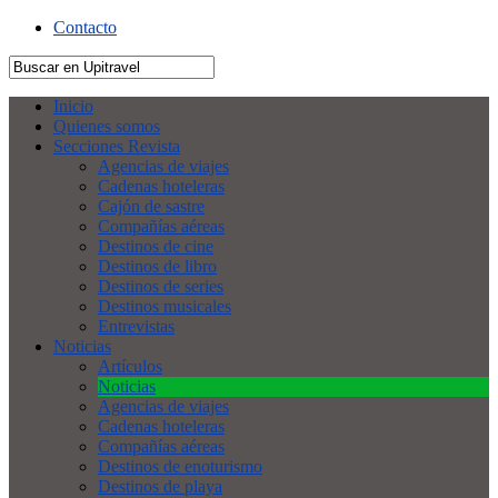
Contacto
Inicio
Quienes somos
Secciones Revista
Agencias de viajes
Cadenas hoteleras
Cajón de sastre
Compañías aéreas
Destinos de cine
Destinos de libro
Destinos de series
Destinos musicales
Entrevistas
Noticias
Artículos
Noticias
Agencias de viajes
Cadenas hoteleras
Compañías aéreas
Destinos de enoturismo
Destinos de playa