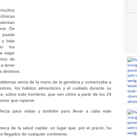
 muchos
línicas
piensan
jece. De
o puede
 y baja
do los
e viajar
amos de
a tener
s destinos.
problemas venía de la mano de la genética y comenzaba a
estrés, los hábitos alimenticios y el cuidado durante su
ra, sobre todo hombres, que ven cómo a partir de los 24
tener que raparse.
rfecta para visitar y también para llevar a cabo este
eca de la salud capilar, un lugar que, por el precio, ha
o llegados de cualquier continente.