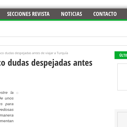
SECCIONES REVISTA
NOTICIAS
CONTACTO
inco dudas despejadas antes de viajar a Turquía
ÚLT
nco dudas despejadas antes
stre la
De unos
es para
vedosas
manera
omentan