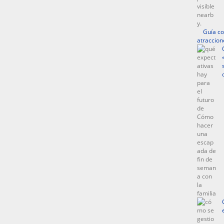
Guía co
atraccion