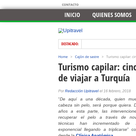
CONTACTO
INICIO
QUIENES SOMOS
DESTACADO:
Home
>
Cajón de sastre
>
Turismo capilar: c
Turismo capilar: ci
de viajar a Turquía
Por
Redacción Upitravel
el 16 febrero, 2018
“
De aquí a una década, quien mue
cabeza sin pelo, será porque quiera. 
años a esta parte, las intervencion
recuperar el pelo a través de no
técnicas han incrementado de 
exponencial llegando a triplicarse
” c
desde la
Clínica Anatómica
.