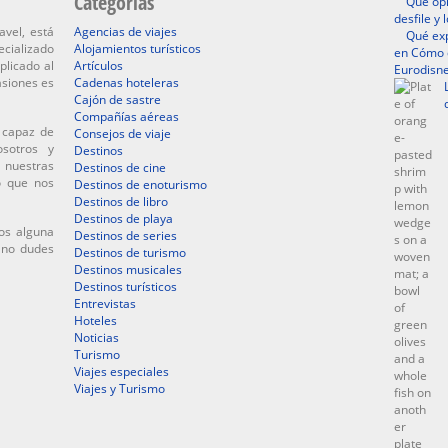
Categorías
Qué opi
desfile y
avel, está
Agencias de viajes
Qué exp
ecializado
Alojamientos turísticos
en Cómo d
plicado al
Artículos
Eurodisne
asiones es
Cadenas hoteleras
Cajón de sastre
Compañías aéreas
 capaz de
Consejos de viaje
osotros y
Destinos
 nuestras
Destinos de cine
o que nos
Destinos de enoturismo
Destinos de libro
Destinos de playa
os alguna
Destinos de series
, no dudes
Destinos de turismo
Destinos musicales
Destinos turísticos
Entrevistas
Hoteles
Noticias
Turismo
Viajes especiales
Viajes y Turismo