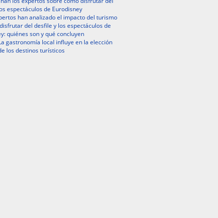
nan los expertos sobre cómo disfrutar del
 los espectáculos de Eurodisney
ertos han analizado el impacto del turismo
isfrutar del desfile y los espectáculos de
y: quiénes son y qué concluyen
La gastronomía local influye en la elección
de los destinos turísticos