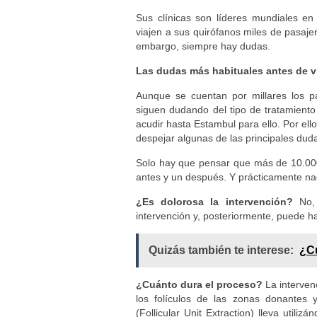
Sus clínicas son líderes mundiales e
viajen a sus quirófanos miles de pasaj
embargo, siempre hay dudas.
Las dudas más habituales antes de via
Aunque se cuentan por millares los p
siguen dudando del tipo de tratamiento
acudir hasta Estambul para ello. Por ell
despejar algunas de las principales duda
Solo hay que pensar que más de 10.000
antes y un después. Y prácticamente nad
¿Es dolorosa la intervención?
No, 
intervención y, posteriormente, puede h
Quizás también te interese:
¿Cu
¿Cuánto dura el proceso?
La intervenc
los folículos de las zonas donantes 
(Follicular Unit Extraction) lleva util