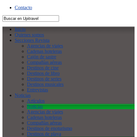
Contacto
Inicio
Quienes somos
Secciones Revista
Agencias de viajes
Cadenas hoteleras
Cajón de sastre
Compañías aéreas
Destinos de cine
Destinos de libro
Destinos de series
Destinos musicales
Entrevistas
Noticias
Artículos
Noticias
Agencias de viajes
Cadenas hoteleras
Compañías aéreas
Destinos de enoturismo
Destinos de playa