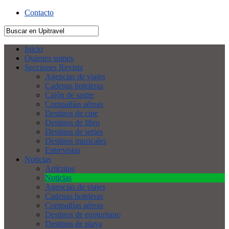
Contacto
Inicio
Quienes somos
Secciones Revista
Agencias de viajes
Cadenas hoteleras
Cajón de sastre
Compañías aéreas
Destinos de cine
Destinos de libro
Destinos de series
Destinos musicales
Entrevistas
Noticias
Artículos
Noticias
Agencias de viajes
Cadenas hoteleras
Compañías aéreas
Destinos de enoturismo
Destinos de playa