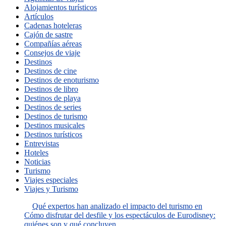
Alojamientos turísticos
Artículos
Cadenas hoteleras
Cajón de sastre
Compañías aéreas
Consejos de viaje
Destinos
Destinos de cine
Destinos de enoturismo
Destinos de libro
Destinos de playa
Destinos de series
Destinos de turismo
Destinos musicales
Destinos turísticos
Entrevistas
Hoteles
Noticias
Turismo
Viajes especiales
Viajes y Turismo
Qué expertos han analizado el impacto del turismo en
Cómo disfrutar del desfile y los espectáculos de Eurodisney:
quiénes son y qué concluyen