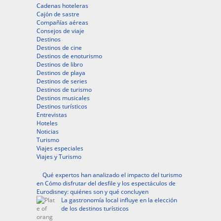
Cadenas hoteleras
Cajón de sastre
Compañías aéreas
Consejos de viaje
Destinos
Destinos de cine
Destinos de enoturismo
Destinos de libro
Destinos de playa
Destinos de series
Destinos de turismo
Destinos musicales
Destinos turísticos
Entrevistas
Hoteles
Noticias
Turismo
Viajes especiales
Viajes y Turismo
Qué expertos han analizado el impacto del turismo
en Cómo disfrutar del desfile y los espectáculos de
Eurodisney: quiénes son y qué concluyen
La gastronomía local influye en la elección
de los destinos turísticos