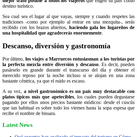
mejor trato posible a todos los viajeros
que eligen su país como
destino turístico.
Sea cual sea el lugar al que vayas, siempre y cuando respetes las
tradiciones -como por ejemplo al entrar en una mezquita-, serás
recibido con los brazos abiertos,
haciendo gala los lugareños de
una hospitalidad que agradecerás enormemente
.
Descanso, diversión y gastronomía
Por último,
los viajes a Marruecos entusiasman a los turistas por
la perfecta mezcla entre diversión y descanso
. Es decir, pueden
pasárselo en grande durante el transcurso del día y obtener el
merecido reposo por la noche incluso si se alojan en una zona
bastante céntrica, ya que el ruido es escaso.
A su vez,
a nivel gastronómico es un país muy destacable con
platos típicos más que apetecibles
, los cuales pueden degustarse
pagando por ellos unos precios bastante módicos: desde el cuscús
que tan habitual es sobre todo los viernes hasta la sopa espesa que
recibe el nombre de bissara.
Latest News
Qué expertos han analizado el impacto del turismo en Cómo