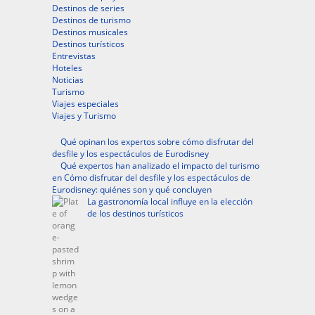
Destinos de series
Destinos de turismo
Destinos musicales
Destinos turísticos
Entrevistas
Hoteles
Noticias
Turismo
Viajes especiales
Viajes y Turismo
Qué opinan los expertos sobre cómo disfrutar del
desfile y los espectáculos de Eurodisney
Qué expertos han analizado el impacto del turismo
en Cómo disfrutar del desfile y los espectáculos de
Eurodisney: quiénes son y qué concluyen
La gastronomía local influye en la elección
de los destinos turísticos