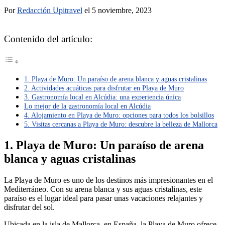
Por
Redacción Upitravel
el 5 noviembre, 2023
Contenido del artículo:
1. Playa de Muro: Un paraíso de arena blanca y aguas cristalinas
2. Actividades acuáticas para disfrutar en Playa de Muro
3. Gastronomía local en Alcúdia: una experiencia única
Lo mejor de la gastronomía local en Alcúdia
4. Alojamiento en Playa de Muro: opciones para todos los bolsillos
5. Visitas cercanas a Playa de Muro: descubre la belleza de Mallorca
1. Playa de Muro: Un paraíso de arena
blanca y aguas cristalinas
La Playa de Muro es uno de los destinos más impresionantes en el
Mediterráneo. Con su arena blanca y sus aguas cristalinas, este
paraíso es el lugar ideal para pasar unas vacaciones relajantes y
disfrutar del sol.
Ubicada en la isla de Mallorca, en España, la Playa de Muro ofrece