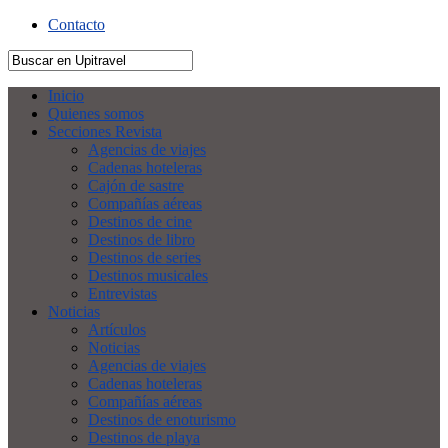
Contacto
Inicio
Quienes somos
Secciones Revista
Agencias de viajes
Cadenas hoteleras
Cajón de sastre
Compañías aéreas
Destinos de cine
Destinos de libro
Destinos de series
Destinos musicales
Entrevistas
Noticias
Artículos
Noticias
Agencias de viajes
Cadenas hoteleras
Compañías aéreas
Destinos de enoturismo
Destinos de playa