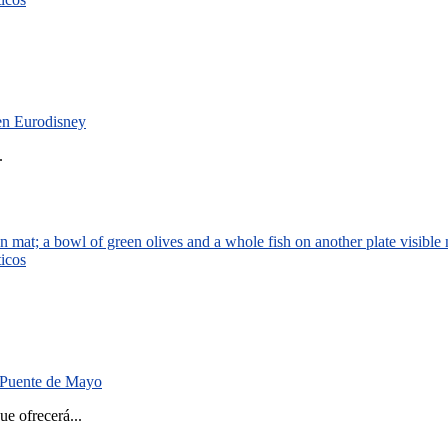
 en Eurodisney
.
ticos
el Puente de Mayo
 ofrecerá...