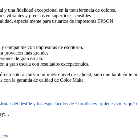
l y una fidelidad excepcional en la transferencia de colores.
es vibrantes y precisos en superficies sensibles.
a realidad, especialmente para usuarios de impresoras EPSON.
 y compatible con impresoras de escritorio.
ara proyectos más grandes.
siones de gran escala.
ón a gran escala con resultados excepcionales.
no solo alcanzan un nuevo nivel de calidad, sino que también te brin
s con la garantía de calidad de Color Make.
rutar del desfile y los espectáculos de Eurodisney: quiénes son y qué
y:...
ticos