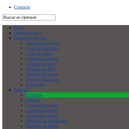
Contacto
Inicio
Quienes somos
Secciones Revista
Agencias de viajes
Cadenas hoteleras
Cajón de sastre
Compañías aéreas
Destinos de cine
Destinos de libro
Destinos de series
Destinos musicales
Entrevistas
Noticias
Artículos
Noticias
Agencias de viajes
Cadenas hoteleras
Compañías aéreas
Destinos de enoturismo
Destinos de playa