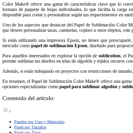
Color Make® ofrece una gama de características clave que lo convie
formato de paquete de hojas individuales, lo que facilita la carga 
disponible para cortar y personalizar según tus requerimientos en me
Uno de los aspectos que destacan del Papel de Sublimación Color Mak
que desees personalizar tazas, camisetas, cojines u otros objetos, este 
Si estás utilizando una impresora Epson, no tienes que preocupar
mercado como
papel de sublimación Epson
, diseñado para proporci
Para aquellos interesados en explorar la opción de
sublicotton
, el P
permite sublimar tus diseños en telas de algodón y tejidos oscuros con 
Además, si estás trabajando en proyectos con restricciones de tamaño,
En resumen, el Papel de Sublimación Color Make® ofrece una gama co
opciones especializadas como
papel para sublimar algodón
y
subli
Contenido del artículo:
Papeles por Usos y Materiales
Papel por Tamaños
Papel por Tipos