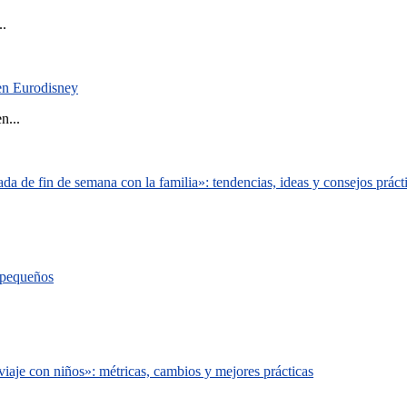
..
 en Eurodisney
n...
a de fin de semana con la familia»: tendencias, ideas y consejos práct
s pequeños
iaje con niños»: métricas, cambios y mejores prácticas