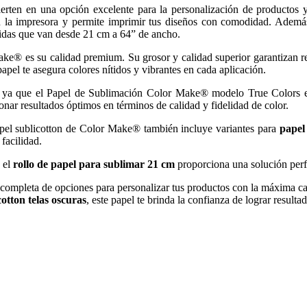
rten en una opción excelente para la personalización de productos y
en la impresora y permite imprimir tus diseños con comodidad. Además
didas que van desde 21 cm a 64” de ancho.
e® es su calidad premium. Su grosor y calidad superior garantizan re
papel te asegura colores nítidos y vibrantes en cada aplicación.
te, ya que el Papel de Sublimación Color Make® modelo True Colors e
onar resultados óptimos en términos de calidad y fidelidad de color.
apel sublicotton de Color Make® también incluye variantes para
papel
facilidad.
 el
rollo de papel para sublimar 21 cm
proporciona una solución perfe
mpleta de opciones para personalizar tus productos con la máxima ca
cotton telas oscuras
, este papel te brinda la confianza de lograr result