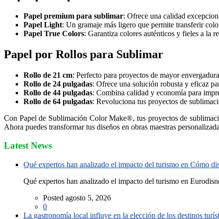
Papel premium para sublimar
: Ofrece una calidad excepciona
Papel Light
: Un gramaje más ligero que permite transferir color
Papel True Colors
: Garantiza colores auténticos y fieles a l
Papel por Rollos para Sublimar
Rollo de 21 cm
: Perfecto para proyectos de mayor envergadura
Rollo de 24 pulgadas
: Ofrece una solución robusta y eficaz p
Rollo de 44 pulgadas
: Combina calidad y economía para impre
Rollo de 64 pulgadas
: Revoluciona tus proyectos de sublimaci
Con Papel de Sublimación Color Make®, tus proyectos de sublimación 
Ahora puedes transformar tus diseños en obras maestras personalizada
Latest News
Qué expertos han analizado el impacto del turismo en Cómo disf
Qué expertos han analizado el impacto del turismo en Eurodisne
Posted agosto 5, 2026
0
La gastronomía local influye en la elección de los destinos turís