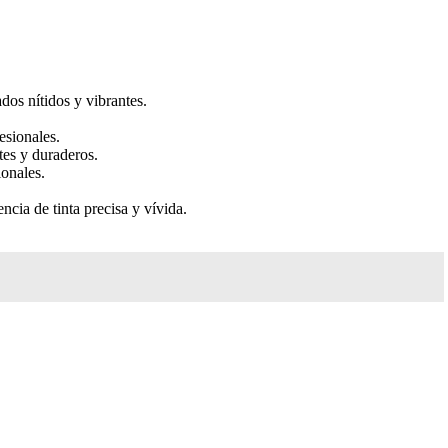
ados nítidos y vibrantes.
esionales.
tes y duraderos.
ionales.
cia de tinta precisa y vívida.