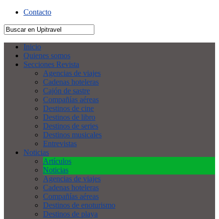
Contacto
Inicio
Quienes somos
Secciones Revista
Agencias de viajes
Cadenas hoteleras
Cajón de sastre
Compañías aéreas
Destinos de cine
Destinos de libro
Destinos de series
Destinos musicales
Entrevistas
Noticias
Artículos
Noticias
Agencias de viajes
Cadenas hoteleras
Compañías aéreas
Destinos de enoturismo
Destinos de playa