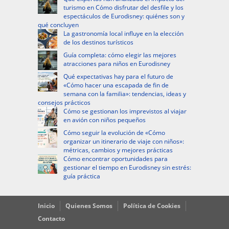
turismo en Cómo disfrutar del desfile y los
espectáculos de Eurodisney: quiénes son y
qué concluyen
La gastronomía local influye en la elección
de los destinos turísticos
Guía completa: cómo elegir las mejores
atracciones para niños en Eurodisney
Qué expectativas hay para el futuro de
«Cómo hacer una escapada de fin de
semana con la familia»: tendencias, ideas y
consejos prácticos
Cómo se gestionan los imprevistos al viajar
en avión con niños pequeños
Cómo seguir la evolución de «Cómo
organizar un itinerario de viaje con niños»:
métricas, cambios y mejores prácticas
Cómo encontrar oportunidades para
gestionar el tiempo en Eurodisney sin estrés:
guía práctica
Inicio
Quienes Somos
Política de Cookies
Contacto