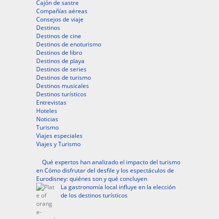
Cajón de sastre
Compañías aéreas
Consejos de viaje
Destinos
Destinos de cine
Destinos de enoturismo
Destinos de libro
Destinos de playa
Destinos de series
Destinos de turismo
Destinos musicales
Destinos turísticos
Entrevistas
Hoteles
Noticias
Turismo
Viajes especiales
Viajes y Turismo
Qué expertos han analizado el impacto del turismo
en Cómo disfrutar del desfile y los espectáculos de
Eurodisney: quiénes son y qué concluyen
La gastronomía local influye en la elección
de los destinos turísticos